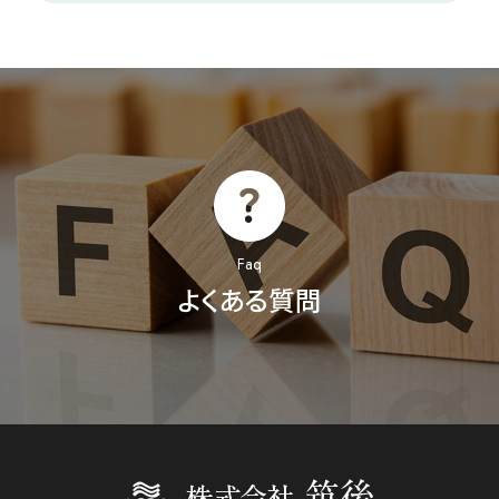
沖縄エリア
関東エリア
関西エリア
Faq
よくある質問
かもめ薬局
原之宿調剤薬局
住所
住所
〒904-2215
〒259-1132