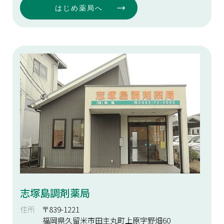
はじめ薬局へ
志塚島調剤薬局
住所
〒839-1221
福岡県久留米市田主丸町上原字野畑60