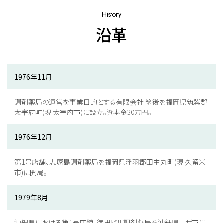
History
沿革
1976年11月
調剤薬局の運営を事業目的とする有限会社 筑後を福岡県筑紫郡
太宰府町(現 太宰府市)に設立。資本金30万円。
1976年12月
第1号店舗、志塚島調剤薬局を福岡県浮羽郡田主丸町(現 久留米
市)に開局。
1979年8月
沖縄県における第1号店舗、徳里ビル調剤薬局を沖縄県コザ市に