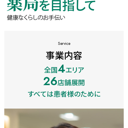
Service
事業内容
4
全国
エリア
26
店舗展開
すべては患者様のために