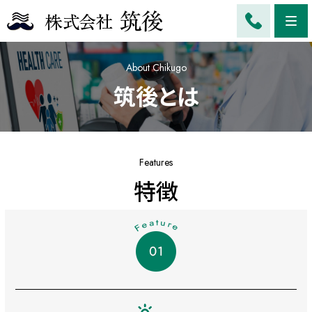
Me
About Chikugo
筑後とは
Features
特徴