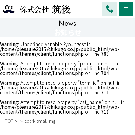
Me
News
お知らせ
Warning
: Undefined variable $youngest in
/home/pleasure2017/chikugo.co.jp/public_html/wp-
content/themes/client/functions.php
on line
783
Warning
: Attempt to read property "parent" on null in
/home/pleasure2017/chikugo.co.jp/public_html/wp-
content/themes/client/functions.php
on line
704
Warning
: Attempt to read property "term_id" on null in
/home/pleasure2017/chikugo.co.jp/public_html/wp-
content/themes/client/functions.php
on line
711
Warning
: Attempt to read property "cat_name" on null in
/home/pleasure2017/chikugo.co.jp/public_html/wp-
content/themes/client/functions.php
on line
711
TOP
epark-small-img