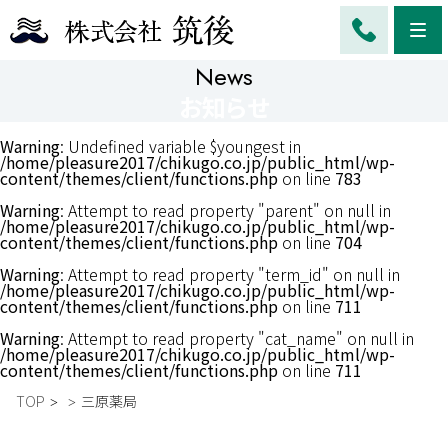
Me
News
お知らせ
Warning
: Undefined variable $youngest in
/home/pleasure2017/chikugo.co.jp/public_html/wp-
content/themes/client/functions.php
on line
783
Warning
: Attempt to read property "parent" on null in
/home/pleasure2017/chikugo.co.jp/public_html/wp-
content/themes/client/functions.php
on line
704
Warning
: Attempt to read property "term_id" on null in
/home/pleasure2017/chikugo.co.jp/public_html/wp-
content/themes/client/functions.php
on line
711
Warning
: Attempt to read property "cat_name" on null in
/home/pleasure2017/chikugo.co.jp/public_html/wp-
content/themes/client/functions.php
on line
711
TOP
三原薬局