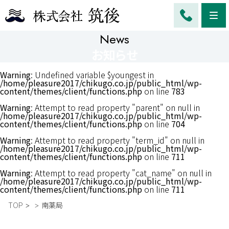
Me
News
お知らせ
Warning
: Undefined variable $youngest in
/home/pleasure2017/chikugo.co.jp/public_html/wp-
content/themes/client/functions.php
on line
783
Warning
: Attempt to read property "parent" on null in
/home/pleasure2017/chikugo.co.jp/public_html/wp-
content/themes/client/functions.php
on line
704
Warning
: Attempt to read property "term_id" on null in
/home/pleasure2017/chikugo.co.jp/public_html/wp-
content/themes/client/functions.php
on line
711
Warning
: Attempt to read property "cat_name" on null in
/home/pleasure2017/chikugo.co.jp/public_html/wp-
content/themes/client/functions.php
on line
711
TOP
南薬局