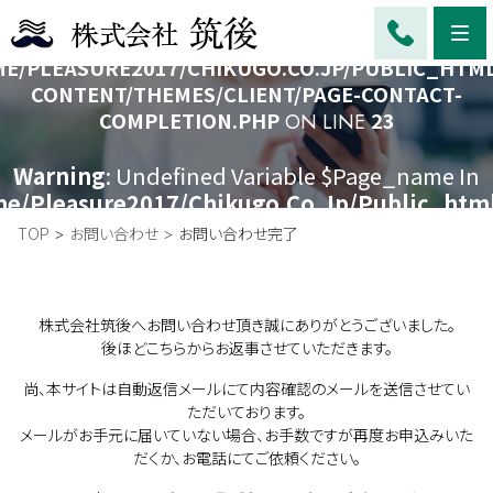
Me
WARNING
: UNDEFINED VARIABLE $PAGE_SLUG IN
E/PLEASURE2017/CHIKUGO.CO.JP/PUBLIC_HTM
CONTENT/THEMES/CLIENT/PAGE-CONTACT-
COMPLETION.PHP
23
ON LINE
Warning
: Undefined Variable $page_name In
e/pleasure2017/chikugo.co.jp/public_htm
Content/themes/client/page-Contact-
TOP
お問い合わせ
お問い合わせ完了
Completion.php
On Line
24
株式会社筑後へお問い合わせ頂き誠にありがとうございました。
後ほどこちらからお返事させていただきます。
尚、本サイトは自動返信メールにて内容確認のメールを送信させてい
ただいております。
メールがお手元に届いていない場合、お手数ですが再度お申込みいた
だくか、お電話にてご依頼ください。